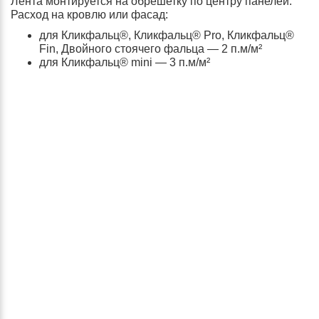
Лента монтируется на обрешетку по центру панелей.
Расход на кровлю или фасад:
для Кликфальц®, Кликфальц® Pro, Кликфальц®
Fin, Двойного стоячего фальца — 2 п.м/м²
для Кликфальц® mini — 3 п.м/м²