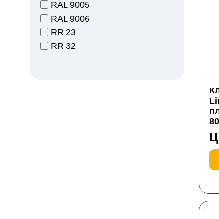
RAL 9005
RAL 9006
RR 23
RR 32
Кл
Li
пл
8
Ц