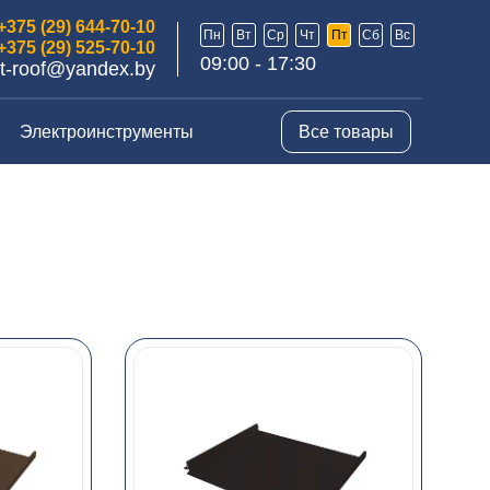
+375 (29) 644-70-10
Пн
Вт
Ср
Чт
Пт
Сб
Вс
+375 (29) 525-70-10
09:00 - 17:30
t-roof@yandex.by
Электроинструменты
Все товары